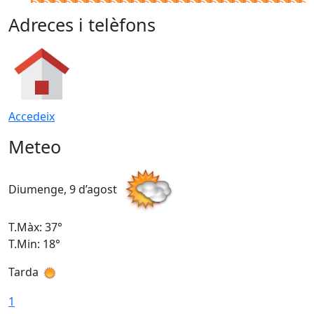
Adreces i telèfons
Accedeix
Meteo
Diumenge, 9 d’agost
D
T.Màx: 37°
T
T.Min: 18°
T
Tarda
T
1