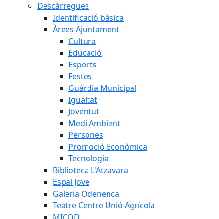
Descàrregues
Identificació bàsica
Àrees Ajuntament
Cultura
Educació
Esports
Festes
Guàrdia Municipal
Igualtat
Joventut
Medi Ambient
Persones
Promoció Econòmica
Tecnologia
Biblioteca L'Atzavara
Espai Jove
Galeria Odenenca
Teatre Centre Unió Agrícola
MICOD