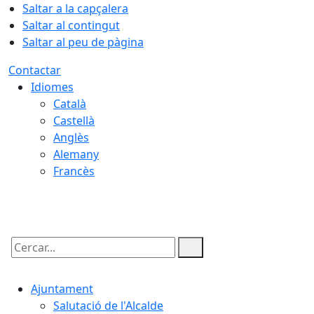
Saltar a la capçalera
Saltar al contingut
Saltar al peu de pàgina
Contactar
Idiomes
Català
Castellà
Anglès
Alemany
Francès
09.08.2026 | 02:47
Cercar:
Ajuntament
Salutació de l'Alcalde