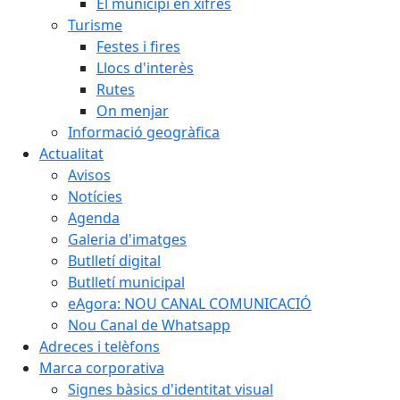
El municipi en xifres
Turisme
Festes i fires
Llocs d'interès
Rutes
On menjar
Informació geogràfica
Actualitat
Avisos
Notícies
Agenda
Galeria d'imatges
Butlletí digital
Butlletí municipal
eAgora: NOU CANAL COMUNICACIÓ
Nou Canal de Whatsapp
Adreces i telèfons
Marca corporativa
Signes bàsics d'identitat visual