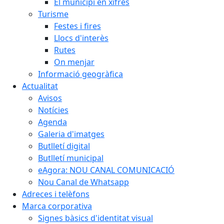
El municipi en xifres
Turisme
Festes i fires
Llocs d'interès
Rutes
On menjar
Informació geogràfica
Actualitat
Avisos
Notícies
Agenda
Galeria d'imatges
Butlletí digital
Butlletí municipal
eAgora: NOU CANAL COMUNICACIÓ
Nou Canal de Whatsapp
Adreces i telèfons
Marca corporativa
Signes bàsics d'identitat visual