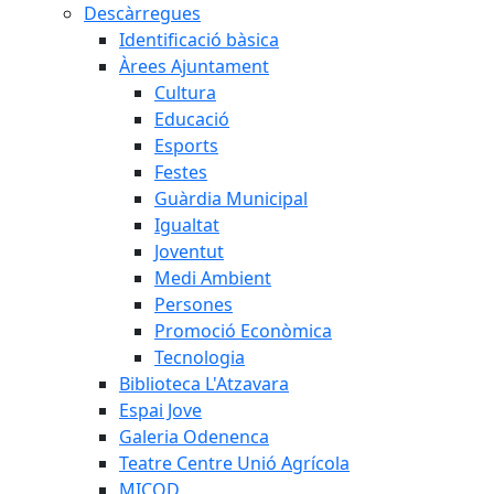
Descàrregues
Identificació bàsica
Àrees Ajuntament
Cultura
Educació
Esports
Festes
Guàrdia Municipal
Igualtat
Joventut
Medi Ambient
Persones
Promoció Econòmica
Tecnologia
Biblioteca L'Atzavara
Espai Jove
Galeria Odenenca
Teatre Centre Unió Agrícola
MICOD