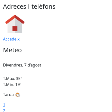
Adreces i telèfons
Accedeix
Meteo
Divendres, 7 d’agost
D
T.Màx: 35°
T
T.Min: 19°
T
Tarda
T
1
2