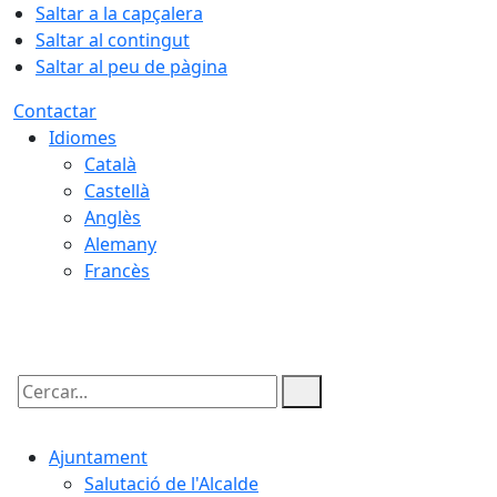
Saltar a la capçalera
Saltar al contingut
Saltar al peu de pàgina
Contactar
Idiomes
Català
Castellà
Anglès
Alemany
Francès
06.08.2026 | 16:14
Cercar:
Ajuntament
Salutació de l'Alcalde