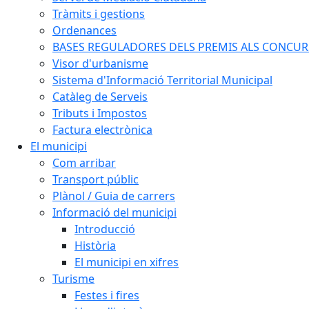
Tràmits i gestions
Ordenances
BASES REGULADORES DELS PREMIS ALS CONCURSO
Visor d'urbanisme
Sistema d'Informació Territorial Municipal
Catàleg de Serveis
Tributs i Impostos
Factura electrònica
El municipi
Com arribar
Transport públic
Plànol / Guia de carrers
Informació del municipi
Introducció
Història
El municipi en xifres
Turisme
Festes i fires