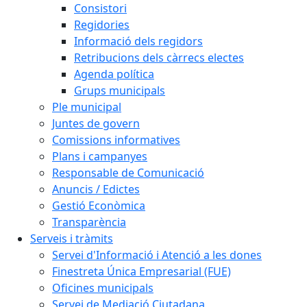
Consistori
Regidories
Informació dels regidors
Retribucions dels càrrecs electes
Agenda política
Grups municipals
Ple municipal
Juntes de govern
Comissions informatives
Plans i campanyes
Responsable de Comunicació
Anuncis / Edictes
Gestió Econòmica
Transparència
Serveis i tràmits
Servei d'Informació i Atenció a les dones
Finestreta Única Empresarial (FUE)
Oficines municipals
Servei de Mediació Ciutadana