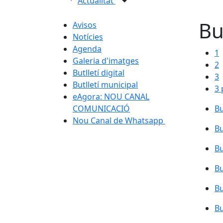
Actualitat
Bu
Avisos
Notícies
Agenda
1
Galeria d'imatges
2
Butlletí digital
3
Butlletí municipal
3 
eAgora: NOU CANAL
COMUNICACIÓ
Bu
Nou Canal de Whatsapp
Bu
Bu
Bu
Bu
Bu