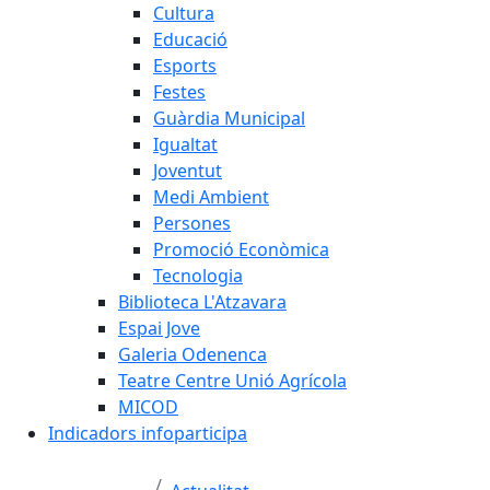
Cultura
Educació
Esports
Festes
Guàrdia Municipal
Igualtat
Joventut
Medi Ambient
Persones
Promoció Econòmica
Tecnologia
Biblioteca L'Atzavara
Espai Jove
Galeria Odenenca
Teatre Centre Unió Agrícola
MICOD
Indicadors infoparticipa