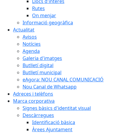
Llocs d'interès
Rutes
On menjar
Informació geogràfica
Actualitat
Avisos
Notícies
Agenda
Galeria d'imatges
Butlletí digital
Butlletí municipal
eAgora: NOU CANAL COMUNICACIÓ
Nou Canal de Whatsapp
Adreces i telèfons
Marca corporativa
Signes bàsics d'identitat visual
Descàrregues
Identificació bàsica
Àrees Ajuntament