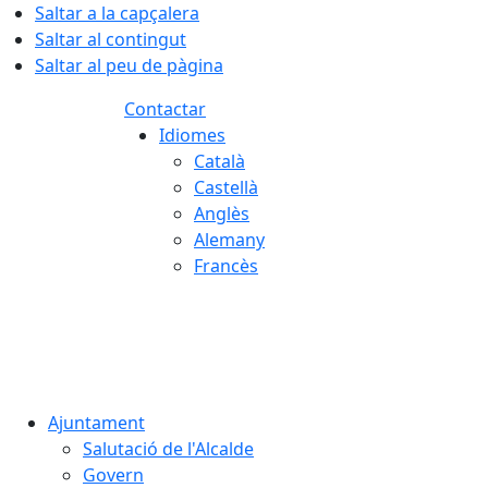
Saltar a la capçalera
Saltar al contingut
Saltar al peu de pàgina
Contactar
Idiomes
Català
Castellà
Anglès
Alemany
Francès
06.08.2026 | 15:15
Ajuntament
Salutació de l'Alcalde
Govern