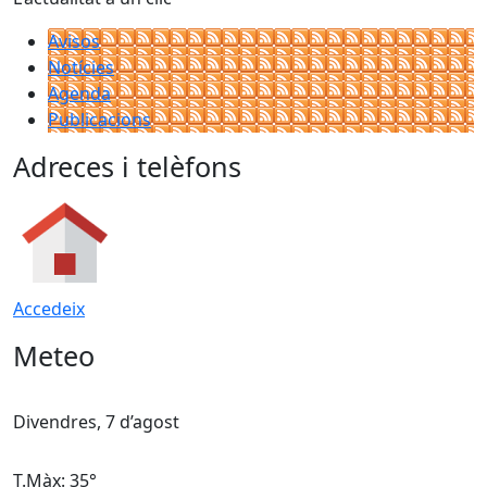
Avisos
Notícies
Agenda
Publicacions
Adreces i telèfons
Accedeix
Meteo
Divendres, 7 d’agost
D
T.Màx: 35°
T