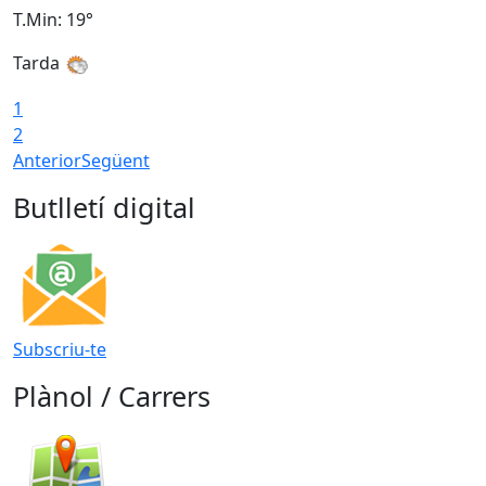
T.Min: 19°
T
Tarda
T
1
2
Anterior
Següent
Butlletí digital
Subscriu-te
Plànol / Carrers