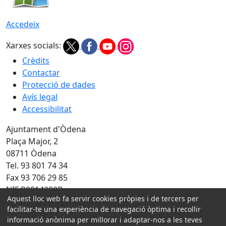
Accedeix
Xarxes socials:
Crèdits
Contactar
Protecció de dades
Avís legal
Accessibilitat
Ajuntament d'Òdena
Plaça Major, 2
08711 Òdena
Tel. 93 801 74 34
Fax 93 706 29 85
NIF P0814200B
Aquest lloc web fa servir cookies pròpies i de tercers per
Amb la col·laboració de:
facilitar-te una experiència de navegació òptima i recollir
informació anònima per millorar i adaptar-nos a les teves