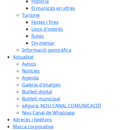
Història
El municipi en xifres
Turisme
Festes i fires
Llocs d'interès
Rutes
On menjar
Informació geogràfica
Actualitat
Avisos
Notícies
Agenda
Galeria d'imatges
Butlletí digital
Butlletí municipal
eAgora: NOU CANAL COMUNICACIÓ
Nou Canal de Whatsapp
Adreces i telèfons
Marca corporativa