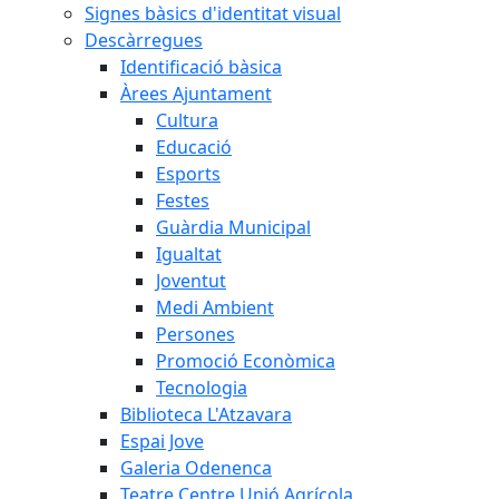
Signes bàsics d'identitat visual
Descàrregues
Identificació bàsica
Àrees Ajuntament
Cultura
Educació
Esports
Festes
Guàrdia Municipal
Igualtat
Joventut
Medi Ambient
Persones
Promoció Econòmica
Tecnologia
Biblioteca L'Atzavara
Espai Jove
Galeria Odenenca
Teatre Centre Unió Agrícola