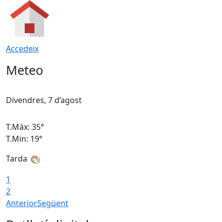
Accedeix
Meteo
Divendres, 7 d’agost
D
T.Màx: 35°
T
T.Min: 19°
T
Tarda
T
1
2
Anterior
Següent