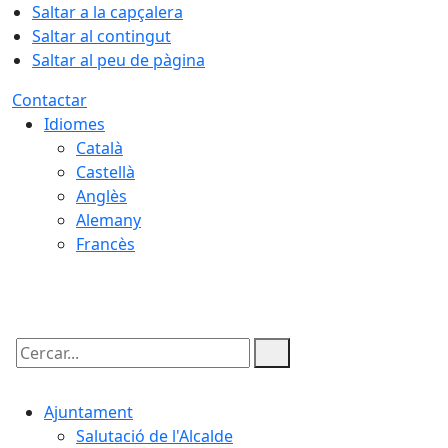
Saltar a la capçalera
Saltar al contingut
Saltar al peu de pàgina
Contactar
Idiomes
Català
Castellà
Anglès
Alemany
Francès
06.08.2026 | 16:35
Cercar:
Ajuntament
Salutació de l'Alcalde