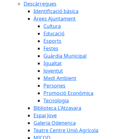
Descàrregues
Identificació bàsica
Àrees Ajuntament
Cultura
Educació
Esports
Festes
Guàrdia Municipal
Igualtat
Joventut
Medi Ambient
Persones
Promoció Econòmica
Tecnologia
Biblioteca L'Atzavara
Espai Jove
Galeria Odenenca
Teatre Centre Unió Agrícola
MICOD