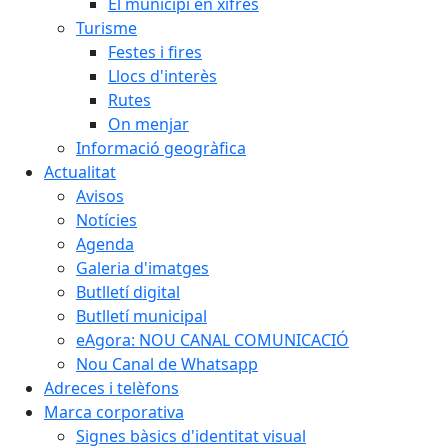
El municipi en xifres
Turisme
Festes i fires
Llocs d'interès
Rutes
On menjar
Informació geogràfica
Actualitat
Avisos
Notícies
Agenda
Galeria d'imatges
Butlletí digital
Butlletí municipal
eAgora: NOU CANAL COMUNICACIÓ
Nou Canal de Whatsapp
Adreces i telèfons
Marca corporativa
Signes bàsics d'identitat visual