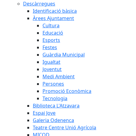
Descàrregues
Identificació bàsica
Àrees Ajuntament
Cultura
Educació
Esports
Festes
Guàrdia Municipal
Igualtat
Joventut
Medi Ambient
Persones
Promoció Econòmica
Tecnologia
Biblioteca L'Atzavara
Espai Jove
Galeria Odenenca
Teatre Centre Unió Agrícola
MICOD