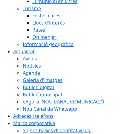
El municipi en xifres
Turisme
Festes i fires
Llocs d'interès
Rutes
On menjar
Informació geogràfica
Actualitat
Avisos
Notícies
Agenda
Galeria d'imatges
Butlletí digital
Butlletí municipal
eAgora: NOU CANAL COMUNICACIÓ
Nou Canal de Whatsapp
Adreces i telèfons
Marca corporativa
Signes bàsics d'identitat visual