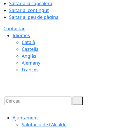
Saltar a la capçalera
Saltar al contingut
Saltar al peu de pàgina
Contactar
Idiomes
Català
Castellà
Anglès
Alemany
Francès
07.08.2026 | 17:18
Cercar:
Ajuntament
Salutació de l'Alcalde