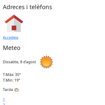
Adreces i telèfons
Accedeix
Meteo
Dissabte, 8 d’agost
D
T.Màx: 35°
T
T.Min: 19°
T
Tarda
1
2