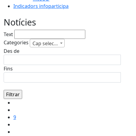
Indicadors infoparticipa
Notícies
Text
Categories
Cap selecció
Des de
Fins
9