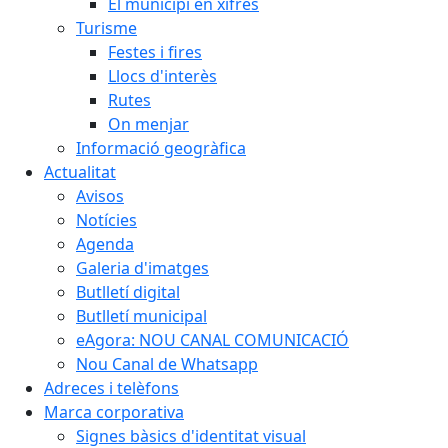
El municipi en xifres
Turisme
Festes i fires
Llocs d'interès
Rutes
On menjar
Informació geogràfica
Actualitat
Avisos
Notícies
Agenda
Galeria d'imatges
Butlletí digital
Butlletí municipal
eAgora: NOU CANAL COMUNICACIÓ
Nou Canal de Whatsapp
Adreces i telèfons
Marca corporativa
Signes bàsics d'identitat visual