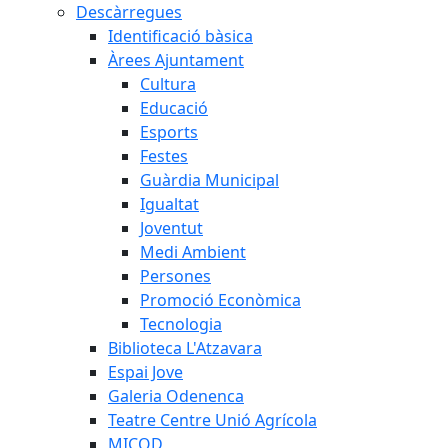
Descàrregues
Identificació bàsica
Àrees Ajuntament
Cultura
Educació
Esports
Festes
Guàrdia Municipal
Igualtat
Joventut
Medi Ambient
Persones
Promoció Econòmica
Tecnologia
Biblioteca L'Atzavara
Espai Jove
Galeria Odenenca
Teatre Centre Unió Agrícola
MICOD