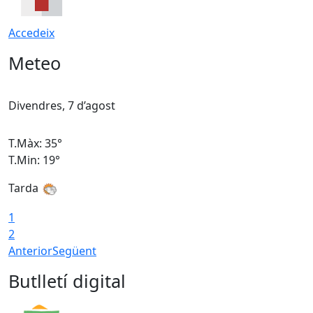
Accedeix
Meteo
Divendres, 7 d’agost
D
T.Màx: 35°
T
T.Min: 19°
T
Tarda
T
1
2
Anterior
Següent
Butlletí digital