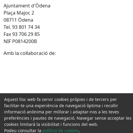
Ajuntament d'Òdena
Plaça Major, 2
08711 Òdena
Tel. 93 801 74 34
Fax 93 706 29 85
NIF P0814200B
Amb la col·laboració de:
Aquest lloc web fa servir cookies pròpies i de tercers per
facilitar-te una experiència de navegació òptima i recollir
informació anònima per millorar i adaptar-nos a les teves
preferències i pautes de navegació. Navegar sense acceptar les
cookies limitarà la visibilitat i funcions del web.
Podeu consultar la
política de cookies
.