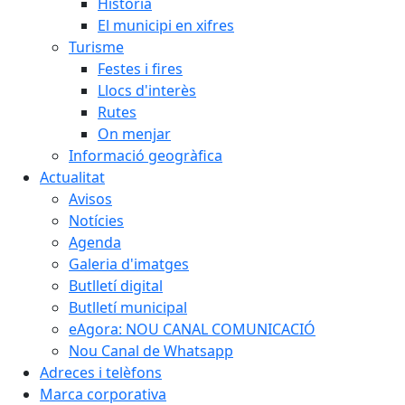
Història
El municipi en xifres
Turisme
Festes i fires
Llocs d'interès
Rutes
On menjar
Informació geogràfica
Actualitat
Avisos
Notícies
Agenda
Galeria d'imatges
Butlletí digital
Butlletí municipal
eAgora: NOU CANAL COMUNICACIÓ
Nou Canal de Whatsapp
Adreces i telèfons
Marca corporativa