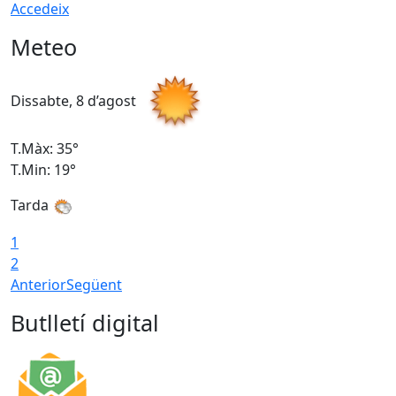
Accedeix
Meteo
Dissabte, 8 d’agost
D
T.Màx: 35°
T
T.Min: 19°
T
Tarda
1
2
Anterior
Següent
Butlletí digital