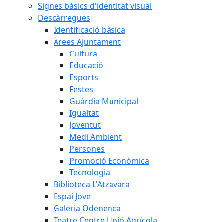
Signes bàsics d'identitat visual
Descàrregues
Identificació bàsica
Àrees Ajuntament
Cultura
Educació
Esports
Festes
Guàrdia Municipal
Igualtat
Joventut
Medi Ambient
Persones
Promoció Econòmica
Tecnologia
Biblioteca L'Atzavara
Espai Jove
Galeria Odenenca
Teatre Centre Unió Agrícola