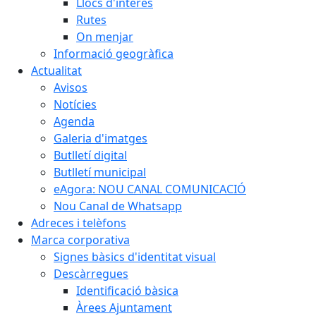
Llocs d'interès
Rutes
On menjar
Informació geogràfica
Actualitat
Avisos
Notícies
Agenda
Galeria d'imatges
Butlletí digital
Butlletí municipal
eAgora: NOU CANAL COMUNICACIÓ
Nou Canal de Whatsapp
Adreces i telèfons
Marca corporativa
Signes bàsics d'identitat visual
Descàrregues
Identificació bàsica
Àrees Ajuntament