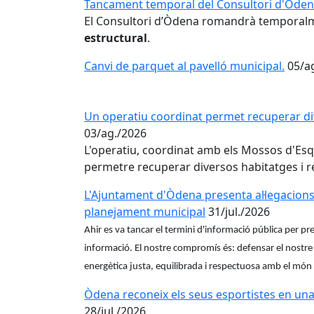
Tancament temporal del Consultori d'Òde
El Consultori d’Òdena romandrà temporalm
estructural
.
Canvi de parquet al pavelló municipal.
05/a
Un operatiu coordinat permet recuperar div
03/ag./2026
L'operatiu, coordinat amb els Mossos d'Esqua
permetre recuperar diversos habitatges i r
L'Ajuntament d'Òdena presenta al·legacions a
planejament municipal
31/jul./2026
Ahir es va tancar el termini d'informació pública per pr
informació. El nostre compromís és: defensar el nostre p
energètica justa, equilibrada i respectuosa amb el món 
Òdena reconeix els seus esportistes en una 
28/jul./2026