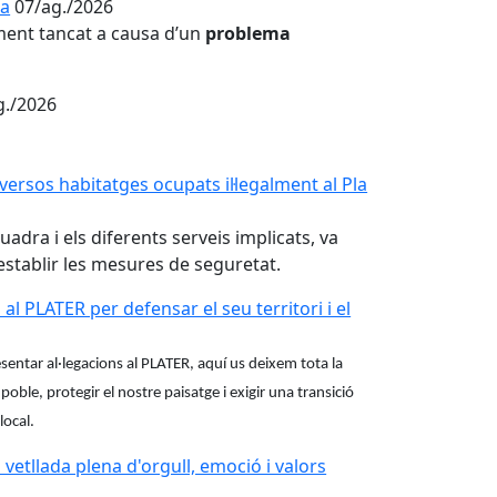
na
07/ag./2026
ent tancat a causa d’un
problema
g./2026
ersos habitatges ocupats il·legalment al Pla
dra i els diferents serveis implicats, va
establir les mesures de seguretat.
l PLATER per defensar el seu territori i el
esentar al·legacions al PLATER, aquí us deixem tota la
oble, protegir el nostre paisatge i exigir una transició
local.
vetllada plena d'orgull, emoció i valors