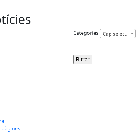
tícies
Categories
Cap selecció
nal
 pàgines