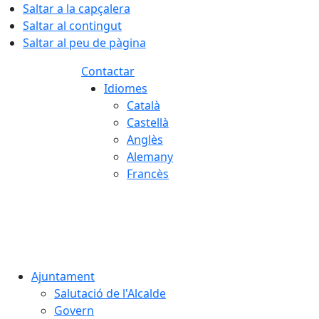
Saltar a la capçalera
Saltar al contingut
Saltar al peu de pàgina
Contactar
Idiomes
Català
Castellà
Anglès
Alemany
Francès
08.08.2026 | 10:34
Ajuntament
Salutació de l'Alcalde
Govern