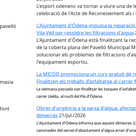
L'esport odenenc va tornar a viure una de l
celebració de l'Acte de Reconeixement als i
L'Ajuntament d'Òdena impulsa la reparació 
Vila Vell per resoldre les filtracions d'aigua
L'Ajuntament d'Òdena està finalitzant la red
de la coberta plana del Pavelló Municipal Me
solucionar els problemes de filtracions d'a
l'equipament esportiu.
La MICOD promociona un curs gratuït de re
Finalitzen els treballs d’asfaltatge al carrer 
La setmana passada van finalitzar les tasques d’asfaltat
carrer Lleida, al nucli del Pla d’Òdena.
Obres d'urgència a la xarxa d'aigua: afectac
dimecres
21/jul./2026
L'Ajuntament d'Òdena informa que aquest dimecres 22 d
canonades del servei d'abastament d'aigua arran d'una i