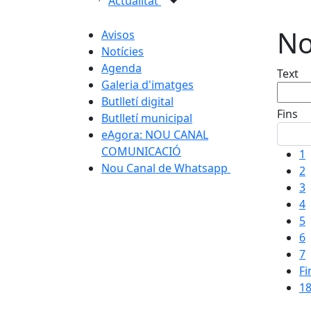
Actualitat
No
Avisos
Notícies
Agenda
Text
Galeria d'imatges
Butlletí digital
Fins
Butlletí municipal
eAgora: NOU CANAL
COMUNICACIÓ
1
Nou Canal de Whatsapp
2
3
4
5
6
7
Fi
18