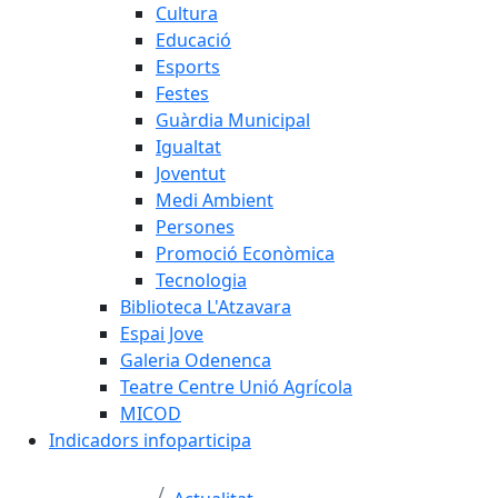
Cultura
Educació
Esports
Festes
Guàrdia Municipal
Igualtat
Joventut
Medi Ambient
Persones
Promoció Econòmica
Tecnologia
Biblioteca L'Atzavara
Espai Jove
Galeria Odenenca
Teatre Centre Unió Agrícola
MICOD
Indicadors infoparticipa