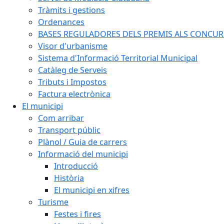
Tràmits i gestions
Ordenances
BASES REGULADORES DELS PREMIS ALS CONCURSO
Visor d'urbanisme
Sistema d'Informació Territorial Municipal
Catàleg de Serveis
Tributs i Impostos
Factura electrònica
El municipi
Com arribar
Transport públic
Plànol / Guia de carrers
Informació del municipi
Introducció
Història
El municipi en xifres
Turisme
Festes i fires