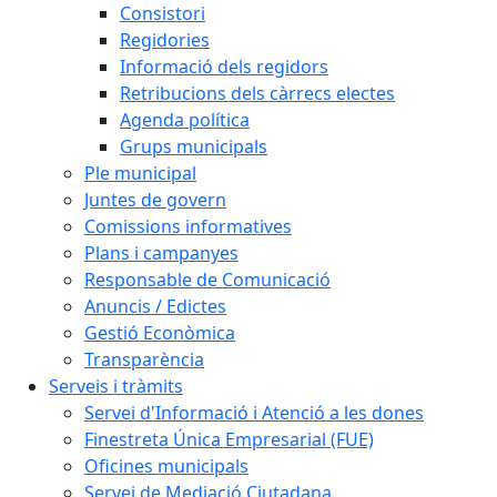
Consistori
Regidories
Informació dels regidors
Retribucions dels càrrecs electes
Agenda política
Grups municipals
Ple municipal
Juntes de govern
Comissions informatives
Plans i campanyes
Responsable de Comunicació
Anuncis / Edictes
Gestió Econòmica
Transparència
Serveis i tràmits
Servei d'Informació i Atenció a les dones
Finestreta Única Empresarial (FUE)
Oficines municipals
Servei de Mediació Ciutadana