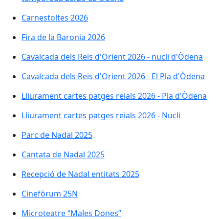
Carnestoltes 2026
Carnestoltes 2026
Fira de la Baronia 2026
Fira de la Baronia 2026
Cavalcada dels Reis d'Orient 2026 - nucli d'Òdena
Cavalcada dels Reis d'Orient 2026 - nucli d'Òdena
Cavalcada dels Reis d'Orient 2026 - El Pla d'Òdena
Cavalcada dels Reis d'Orient 2026 - El Pla d'Òdena
Lliurament cartes patges reials 2026 - Pla d'Òdena
Lliurament cartes patges reials 2026 - Pla d'Òdena
Lliurament cartes patges reials 2026 - Nucli
Lliurament cartes patges reials 2026 - Nucli
Parc de Nadal 2025
Parc de Nadal 2025
Cantata de Nadal 2025
Cantata de Nadal 2025
Recepció de Nadal entitats 2025
Recepció de Nadal entitats 2025
Cinefòrum 25N
Cinefòrum 25N
Microteatre “Males Dones”
Microteatre “Males Dones”