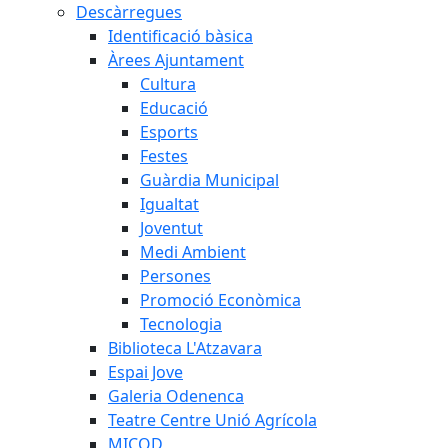
Descàrregues
Identificació bàsica
Àrees Ajuntament
Cultura
Educació
Esports
Festes
Guàrdia Municipal
Igualtat
Joventut
Medi Ambient
Persones
Promoció Econòmica
Tecnologia
Biblioteca L'Atzavara
Espai Jove
Galeria Odenenca
Teatre Centre Unió Agrícola
MICOD