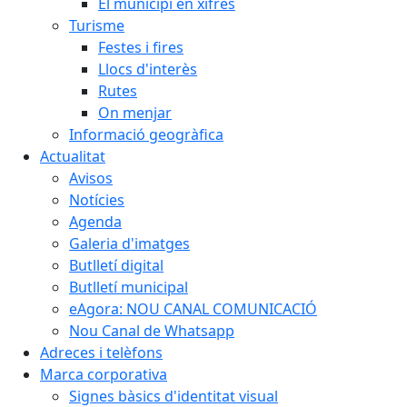
El municipi en xifres
Turisme
Festes i fires
Llocs d'interès
Rutes
On menjar
Informació geogràfica
Actualitat
Avisos
Notícies
Agenda
Galeria d'imatges
Butlletí digital
Butlletí municipal
eAgora: NOU CANAL COMUNICACIÓ
Nou Canal de Whatsapp
Adreces i telèfons
Marca corporativa
Signes bàsics d'identitat visual