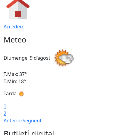
Accedeix
Meteo
Diumenge, 9 d’agost
D
T.Màx: 37°
T
T.Min: 18°
T
Tarda
T
1
2
Anterior
Següent
Butlletí digital