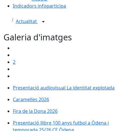
Indicadors infoparticipa
Actualitat
Galeria d'imatges
2
Presentació audiovisual La identitat explotada
Presentació audiovisual La identitat explotada
Caramelles 2026
Caramelles 2026
Fira de la Dona 2026
Fira de la Dona 2026
Presentació llibre 100 anys futbol a Òdena i tempor
Presentació llibre 100 anys futbol a Òdena i
temporada 25/26 CE Òdena