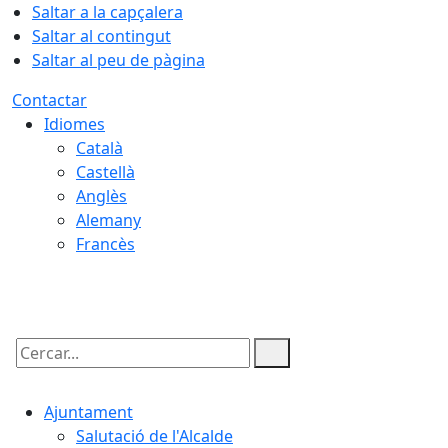
Saltar a la capçalera
Saltar al contingut
Saltar al peu de pàgina
Contactar
Idiomes
Català
Castellà
Anglès
Alemany
Francès
09.08.2026 | 05:27
Cercar:
Ajuntament
Salutació de l'Alcalde