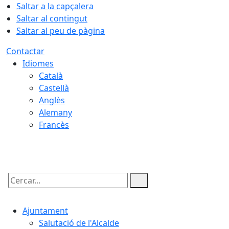
Saltar a la capçalera
Saltar al contingut
Saltar al peu de pàgina
Contactar
Idiomes
Català
Castellà
Anglès
Alemany
Francès
07.08.2026 | 17:58
Cercar:
Ajuntament
Salutació de l'Alcalde