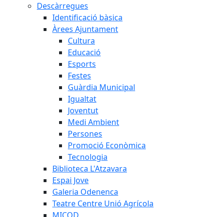
Descàrregues
Identificació bàsica
Àrees Ajuntament
Cultura
Educació
Esports
Festes
Guàrdia Municipal
Igualtat
Joventut
Medi Ambient
Persones
Promoció Econòmica
Tecnologia
Biblioteca L'Atzavara
Espai Jove
Galeria Odenenca
Teatre Centre Unió Agrícola
MICOD