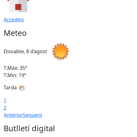
Accedeix
Meteo
Dissabte, 8 d’agost
D
T.Màx: 35°
T
T.Min: 19°
T
Tarda
1
2
Anterior
Següent
Butlletí digital