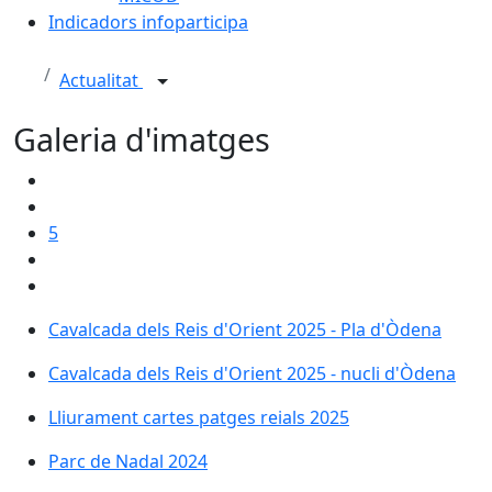
Indicadors infoparticipa
Actualitat
Galeria d'imatges
5
Cavalcada dels Reis d'Orient 2025 - Pla d'Òdena
Cavalcada dels Reis d'Orient 2025 - Pla d'Òdena
Cavalcada dels Reis d'Orient 2025 - nucli d'Òdena
Cavalcada dels Reis d'Orient 2025 - nucli d'Òdena
Lliurament cartes patges reials 2025
Lliurament cartes patges reials 2025
Parc de Nadal 2024
Parc de Nadal 2024