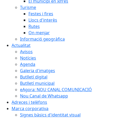
El municipi en xifres
Turisme
Festes i fires
Llocs d'interès
Rutes
On menjar
Informació geogràfica
Actualitat
Avisos
Notícies
Agenda
Galeria d'imatges
Butlletí digital
Butlletí municipal
eAgora: NOU CANAL COMUNICACIÓ
Nou Canal de Whatsapp
Adreces i telèfons
Marca corporativa
Signes bàsics d'identitat visual