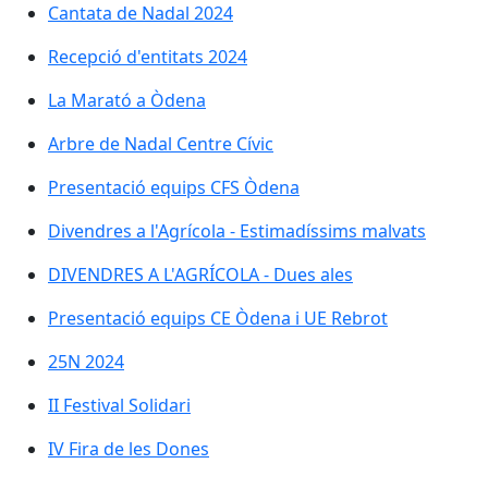
Cantata de Nadal 2024
Cantata de Nadal 2024
Recepció d'entitats 2024
Recepció d'entitats 2024
La Marató a Òdena
La Marató a Òdena
Arbre de Nadal Centre Cívic
Arbre de Nadal Centre Cívic
Presentació equips CFS Òdena
Presentació equips CFS Òdena
Divendres a l'Agrícola - Estimadíssims malvats
Divendres a l'Agrícola - Estimadíssims malvats
DIVENDRES A L'AGRÍCOLA - Dues ales
DIVENDRES A L'AGRÍCOLA - Dues ales
Presentació equips CE Òdena i UE Rebrot
Presentació equips CE Òdena i UE Rebrot
25N 2024
25N 2024
II Festival Solidari
II Festival Solidari
IV Fira de les Dones
IV Fira de les Dones