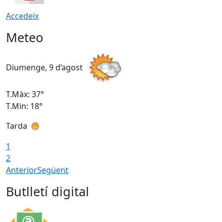
Accedeix
Meteo
Diumenge, 9 d’agost
D
T.Màx: 37°
T
T.Min: 18°
T
Tarda
T
1
2
Anterior
Següent
Butlletí digital