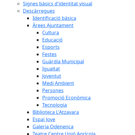
Signes bàsics d'identitat visual
Descàrregues
Identificació bàsica
Àrees Ajuntament
Cultura
Educació
Esports
Festes
Guàrdia Municipal
Igualtat
Joventut
Medi Ambient
Persones
Promoció Econòmica
Tecnologia
Biblioteca L'Atzavara
Espai Jove
Galeria Odenenca
Teatre Centre Unió Agrícola