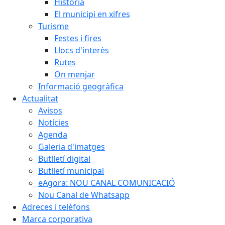
Història
El municipi en xifres
Turisme
Festes i fires
Llocs d'interès
Rutes
On menjar
Informació geogràfica
Actualitat
Avisos
Notícies
Agenda
Galeria d'imatges
Butlletí digital
Butlletí municipal
eAgora: NOU CANAL COMUNICACIÓ
Nou Canal de Whatsapp
Adreces i telèfons
Marca corporativa