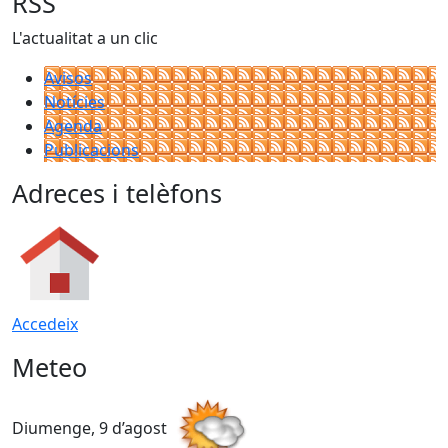
RSS
L'actualitat a un clic
Avisos
Notícies
Agenda
Publicacions
Adreces i telèfons
Accedeix
Meteo
Diumenge, 9 d’agost
D