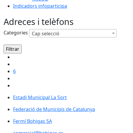
Indicadors infoparticipa
Adreces i telèfons
Categories
Cap selecció
6
Estadi Municipal La Sort
Federació de Municipis de Catalunya
Federació de Municipis de Catalunya
Fermí Bohigas SA