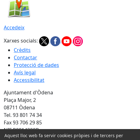
Accedeix
Xarxes socials:
Crèdits
Contactar
Protecció de dades
Avís legal
Accessibilitat
Ajuntament d'Òdena
Plaça Major, 2
08711 Òdena
Tel. 93 801 74 34
Fax 93 706 29 85
NIF P0814200B
Aquest lloc web fa servir cookies pròpies i de tercers per