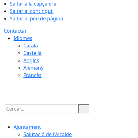
Saltar a la capçalera
Saltar al contingut
Saltar al peu de pàgina
Contactar
Idiomes
Català
Castellà
Anglès
Alemany
Francès
09.08.2026 | 11:05
Cercar:
Ajuntament
Salutació de l'Alcalde