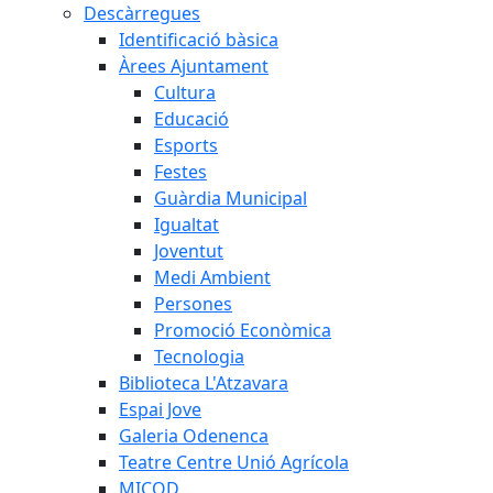
Descàrregues
Identificació bàsica
Àrees Ajuntament
Cultura
Educació
Esports
Festes
Guàrdia Municipal
Igualtat
Joventut
Medi Ambient
Persones
Promoció Econòmica
Tecnologia
Biblioteca L'Atzavara
Espai Jove
Galeria Odenenca
Teatre Centre Unió Agrícola
MICOD