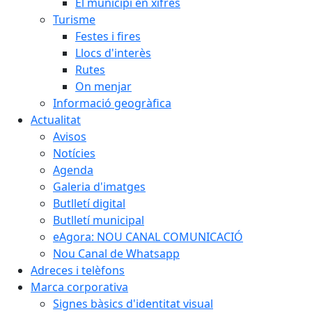
El municipi en xifres
Turisme
Festes i fires
Llocs d'interès
Rutes
On menjar
Informació geogràfica
Actualitat
Avisos
Notícies
Agenda
Galeria d'imatges
Butlletí digital
Butlletí municipal
eAgora: NOU CANAL COMUNICACIÓ
Nou Canal de Whatsapp
Adreces i telèfons
Marca corporativa
Signes bàsics d'identitat visual