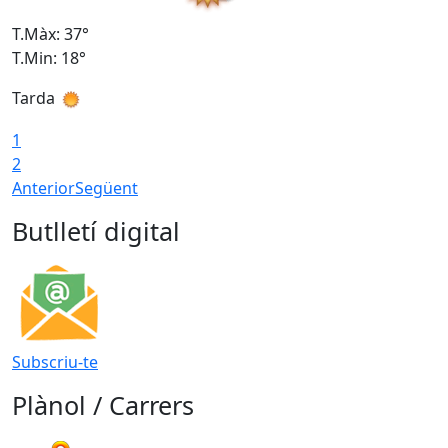
T.Màx: 37°
T
T.Min: 18°
T
Tarda
T
1
2
Anterior
Següent
Butlletí digital
Subscriu-te
Plànol / Carrers