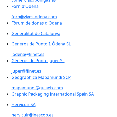
comercial@bohigas.es
Forn d'Òdena
forn@vives-odena.com
Fòrum de dones d'Òdena
Generalitat de Catalunya
Generalitat de Catalunya
Géneros de Punto I. Òdena SL
iodena@filnet.es
Géneros de Punto Juper SL
juper@filnet.es
Geographica Mapamundi SCP
mapamundi@guiaeix.com
Graphic Packaging International Spain SA
Hervicuir SA
hervicuir@inescop.es