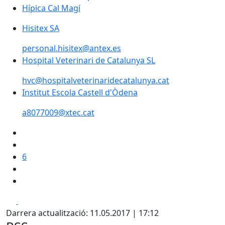
Hípica Cal Magí
Hisitex SA
personal.hisitex@antex.es
Hospital Veterinari de Catalunya SL
hvc@hospitalveterinaridecatalunya.cat
Institut Escola Castell d'Òdena
a8077009@xtec.cat
6
Facebook
X
Darrera actualització: 11.05.2017 | 17:12